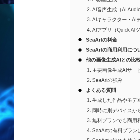
AI音声生成（AI Aud
AIキャラクター・AI
AIアプリ（Quick A
SeaArtの料金
SeaArtの商用利用につ
他の画像生成AIとの比
主要画像生成AIサー
SeaArtの強み
よくある質問
生成した作品やモデ
同時に別デバイスか
無料プランでも商用
SeaArtの有料プラ