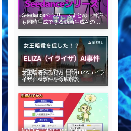
Seedanceのシリーズまとめ！音声
も同時生成できる動画生成AIの全
容を解説
女王暗殺を促した！？ELIZA（イラ
イザ）AI事件を徹底解説
NVIDIA「Nemotron 3 Nano」と