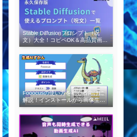
Stable Diffusionプロンプト（呪
文）大全！コピペOK＆高品質画像
を作るコツの完全保存版
Fooocusの使い方を初心者向けに
解説！インストールから画像生成
の実践まで紹介