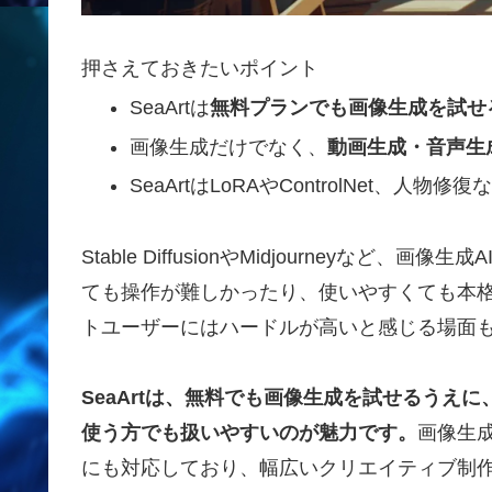
押さえておきたいポイント
SeaArtは
無料プランでも画像生成を試せ
画像生成だけでなく、
動画生成・音声生
SeaArtはLoRAやControlNet、人物修
Stable DiffusionやMidjourney
ても操作が難しかったり、使いやすくても本
トユーザーにはハードルが高いと感じる場面
SeaArtは、無料でも画像生成を試せるうえ
使う方でも扱いやすいのが魅力です。
画像生
にも対応しており、幅広いクリエイティブ制