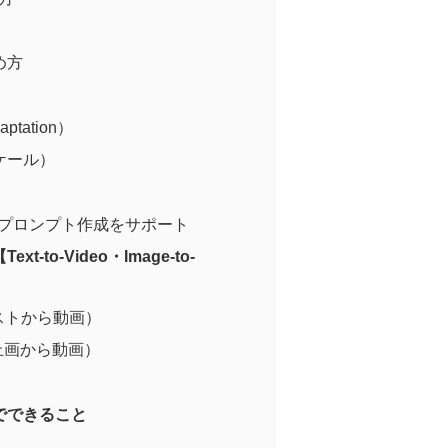
め方
aptation）
ケール）
連携でプロンプト作成をサポート
t-to-Video・Image-to-
（テキストから動画）
o（静止画から動画）
tでできること