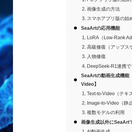
画像生成の方法
スマホアプリ版の始
SeaArtの応用機能
LoRA（Low-Rank Ad
高級修復（アップス
人物修復
DeepSeek-R1
SeaArtの動画生成機能【Tex
Video】
Text-to-Video
Image-to-Vide
複数モデルの利用
画像生成以外にSeaAr
AI動画生成