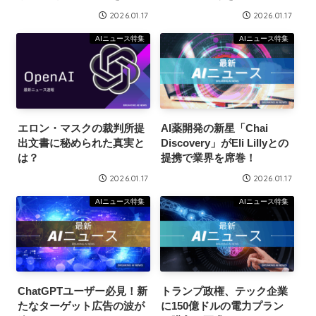
成！驚きの成功ストーリー
2026.01.17
2026.01.17
AIニュース特集
AIニュース特集
エロン・マスクの裁判所提
AI薬開発の新星「Chai
出文書に秘められた真実と
Discovery」がEli Lillyとの
は？
提携で業界を席巻！
2026.01.17
2026.01.17
AIニュース特集
AIニュース特集
ChatGPTユーザー必見！新
トランプ政権、テック企業
たなターゲット広告の波が
に150億ドルの電力プラン