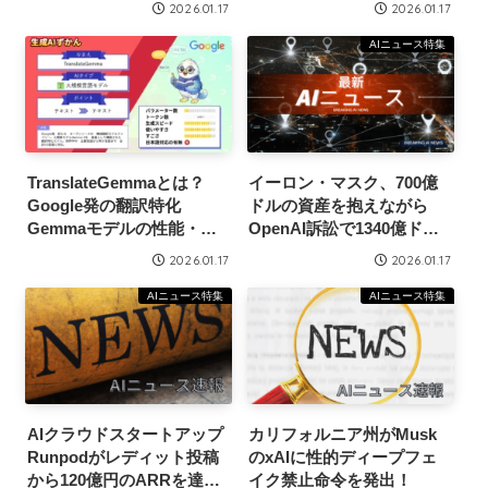
2026.01.17
2026.01.17
AIニュース特集
TranslateGemmaとは？
イーロン・マスク、700億
Google発の翻訳特化
ドルの資産を抱えながら
Gemmaモデルの性能・使
OpenAI訴訟で1340億ドル
い方を徹底解説
の賠償請求！
2026.01.17
2026.01.17
AIニュース特集
AIニュース特集
AIクラウドスタートアップ
カリフォルニア州がMusk
Runpodがレディット投稿
のxAIに性的ディープフェ
から120億円のARRを達
イク禁止命令を発出！