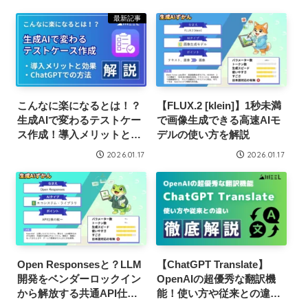
最新記事
こんなに楽になるとは！？
【FLUX.2 [klein]】1秒未満
生成AIで変わるテストケー
で画像生成できる高速AIモ
ス作成！導入メリットと効
デルの使い方を解説
果、ChatGPTでの方法を解
2026.01.17
2026.01.17
説
Open Responsesと？LLM
【ChatGPT Translate】
開発をベンダーロックイン
OpenAIの超優秀な翻訳機
から解放する共通API仕様
能！使い方や従来との違い
を解説
を徹底解説