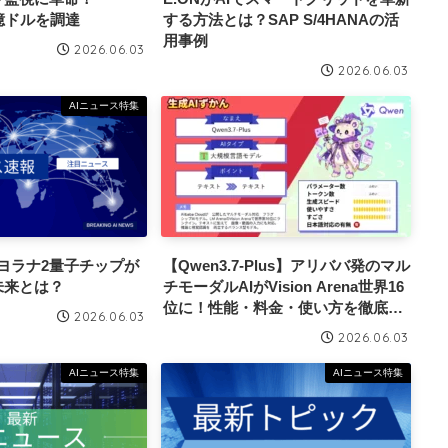
が2億ドルを調達
する方法とは？SAP S/4HANAの活
用事例
2026.06.03
2026.06.03
AIニュース特集
tのマヨラナ2量子チップが
【Qwen3.7-Plus】アリババ発のマル
未来とは？
チモーダルAIがVision Arena世界16
位に！性能・料金・使い方を徹底解
2026.06.03
説
2026.06.03
AIニュース特集
AIニュース特集