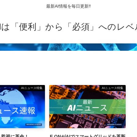
最新AI情報を毎日更新‼
AIは「便利」から「必須」へのレベ
AIニュース特集
AIニュース特集
ト監視に革命！
E.ONがAIでスマートグリッドを革新