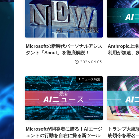
Microsoftの新時代パーソナルアシス
Anthropic
タント「Scout」を徹底解説！
利用が加速、次
2026.06.03
AIニュース特集
Microsoftが開発者に贈る！AIエージ
トランプ大統領
ェントの行動を自在に操る新ツール
統領令を署名