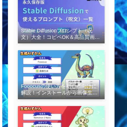
Stable Diffusionプロンプト（呪
文）大全！コピペOK＆高品質画像
を作るコツの完全保存版
Fooocusの使い方を初心者向けに
解説！インストールから画像生成
の実践まで紹介