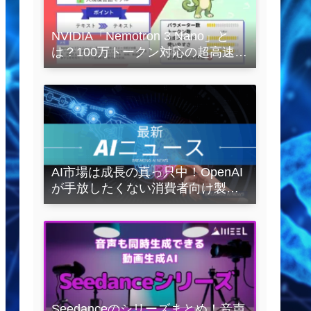
NVIDIA「Nemotron 3 Nano」と
は？100万トークン対応の超高速
LLMを徹底解説
AI市場は成長の真っ只中！OpenAI
が手放したくない消費者向け製品
とは？
Seedanceのシリーズまとめ！音声