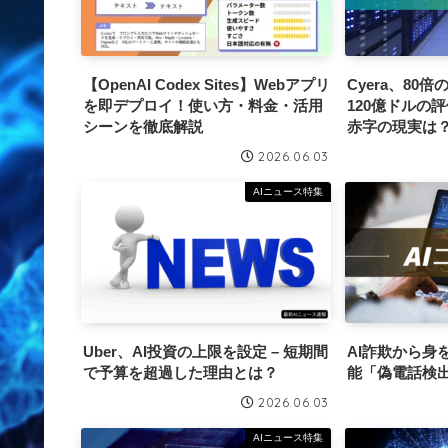
【OpenAI Codex Sites】Webアプリ
Cyera、80
を即デプロイ！使い方・料金・活用
120億ドルの
シーンを徹底解説
赤字の現実は
2026.06.03
AIニュース特集
Uber、AI投資の上限を設定 – 短期間
AI詐欺から身を
で予算を超過した理由とは？
能「偽電話検
2026.06.03
AIニュース特集