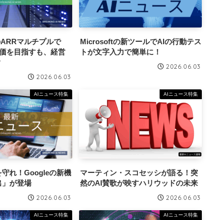
倍のARRマルチプルで
Microsoftの新ツールでAIの行動テス
評価を目指すも、経営
トが文字入力で簡単に！
？
2026.06.03
2026.06.03
AIニュース特集
AIニュース特集
守れ！Googleの新機
マーティン・スコセッシが語る！突
出」が登場
然のAI賛歌が映すハリウッドの未来
2026.06.03
2026.06.03
AIニュース特集
AIニュース特集