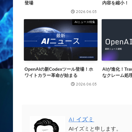
登場
内容を縮小！
2026.06.03
AIニュース特集
OpenAIの新Codexツール登場！ホ
AIが進化！Tra
ワイトカラー革命が始まる
なクレーム処
2026.06.03
AI イズミ
AIイズミと申します。