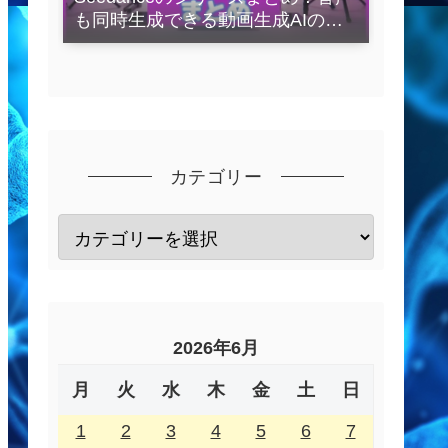
も同時生成できる動画生成AIの全
容を解説
カテゴリー
2026年6月
月
火
水
木
金
土
日
1
2
3
4
5
6
7