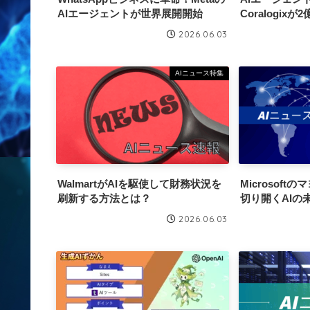
AIエージェントが世界展開開始
Coralogix
2026.06.03
AIニュース特集
WalmartがAIを駆使して財務状況を
Microsof
刷新する方法とは？
切り開くAIの
2026.06.03