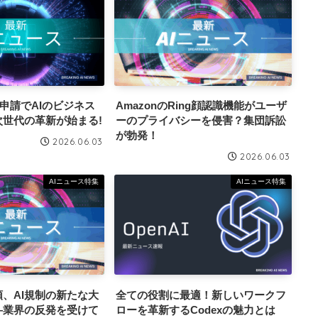
上場申請でAIのビジネス
AmazonのRing顔認識機能がユーザ
世代の革新が始まる!
ーのプライバシーを侵害？集団訴訟
が勃発！
2026.06.03
2026.06.03
AIニュース特集
AIニュース特集
、AI規制の新たな大
全ての役割に最適！新しいワークフ
—業界の反発を受けて
ローを革新するCodexの魅力とは