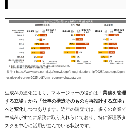
参考：https://www.pwc.com/jp/ja/knowledge/thoughtleadership/2025/assets/pdf/gen
erative-ai-survey2025.pdf?utm_source=chatgpt.com
生成AIの進化により、マネージャーの役割は「
業務を管理
する立場」から「仕事の構造そのものを再設計する立場」
へと変化
しつつあります。近年の調査では、多くの企業で
生成AIがすでに業務に取り入れられており、特に管理系タ
スクを中心に活用が進んでいる状況です。