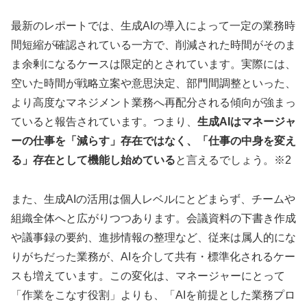
最新のレポートでは、生成AIの導入によって一定の業務時
間短縮が確認されている一方で、削減された時間がそのま
ま余剰になるケースは限定的とされています。実際には、
空いた時間が戦略立案や意思決定、部門間調整といった、
より高度なマネジメント業務へ再配分される傾向が強まっ
ていると報告されています。つまり、
生成AIはマネージャ
ーの仕事を「減らす」存在ではなく、「仕事の中身を変え
る」存在として機能し始めている
と言えるでしょう。※2
また、生成AIの活用は個人レベルにとどまらず、チームや
組織全体へと広がりつつあります。会議資料の下書き作成
や議事録の要約、進捗情報の整理など、従来は属人的にな
りがちだった業務が、AIを介して共有・標準化されるケー
スも増えています。この変化は、マネージャーにとって
「作業をこなす役割」よりも、「AIを前提とした業務プロ