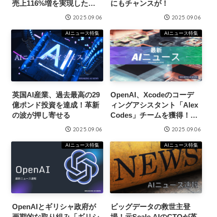
売上116%増を実現したリ
にもチャンスが！
スティング広告運用支援
2025.09.06
2025.09.06
AIニュース特集
AIニュース特集
英国AI産業、過去最高の29
OpenAI、Xcodeのコーデ
億ポンド投資を達成！革新
ィングアシスタント「Alex
の波が押し寄せる
Codes」チームを獲得！新
たな挑戦が始まる
2025.09.06
2025.09.06
AIニュース特集
AIニュース特集
OpenAIとギリシャ政府が
ビッグデータの救世主登
画期的な取り組み「ギリシ
場！元Scale AIのCTOが革