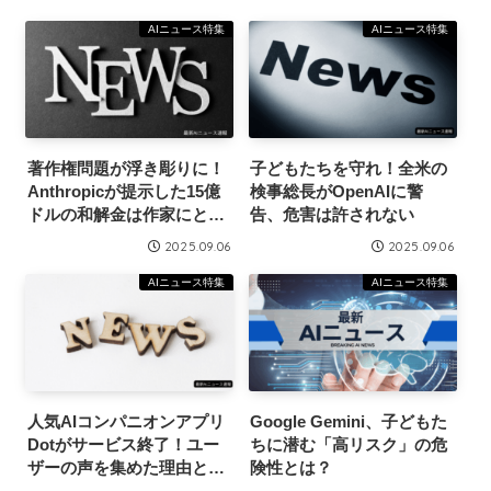
AIニュース特集
AIニュース特集
著作権問題が浮き彫りに！
子どもたちを守れ！全米の
Anthropicが提示した15億
検事総長がOpenAIに警
ドルの和解金は作家にとっ
告、危害は許されない
て何を意味するのか？
2025.09.06
2025.09.06
AIニュース特集
AIニュース特集
人気AIコンパニオンアプリ
Google Gemini、子どもた
Dotがサービス終了！ユー
ちに潜む「高リスク」の危
ザーの声を集めた理由と
険性とは？
は？