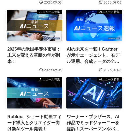
2025.09.06
2025.09.06
AIニュース特集
AIニュース特集
2025年の米国半導体市場：
AIの未来を一変！Gartner
未来を変える革新の年が到
が示すエージェント、モデ
来！
ル運用、合成データの全貌
とは
2025.09.06
2025.09.06
AIニュース特集
AIニュース特集
Roblox、ショート動画フィ
ワーナー・ブラザース、AI
ード導入とクリエイター向
作品でミッドジャーニーを
け新AIツール発表！
提訴！スーパーマンやバッ