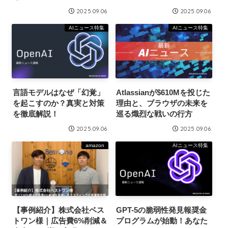
トマンの権利は守られるの
2025.09.06
2025.09.06
か？
AIニュース特集
AIニュース特集
言語モデルはなぜ「幻覚」
Atlassianが$610Mを投じた
を起こすのか？真実と対策
理由と、ブラウザの未来を
を徹底解説！
巡る熾烈な戦いの行方
2025.09.06
2025.09.06
amazon
AIニュース特集
【事例紹介】株式会社ベス
GPT-5の脆弱性発見報奨金
トワン様｜広告費6%削減＆
プログラムが始動！あなた