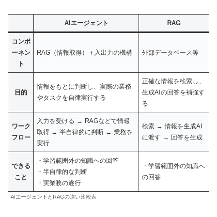
AIエージェント
RAG
コンポ
ーネン
RAG（情報取得）＋入出力の機構
外部データベース等
ト
正確な情報を検索し、
情報をもとに判断し、実際の業務
目的
生成AIの回答を補強す
やタスクを自律実行する
る
入力を受ける → RAGなどで情報
ワーク
検索 → 情報を生成AI
取得 → 半自律的に判断 → 業務を
フロー
に渡す → 回答を生成
実行
・学習範囲外の知識への回答
できる
・学習範囲外の知識へ
・半自律的な判断
こと
の回答
・実業務の遂行
AIエージェントとRAGの違い比較表