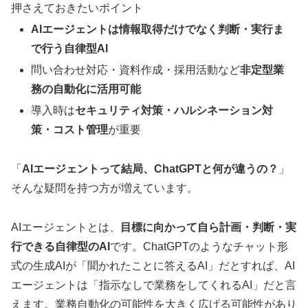
押さえておきたいポイント
AIエージェントは情報取得だけでなく判断・実行ま
で行う自律型AI
問い合わせ対応・資料作成・採用活動など
非定型業
務の自動化に活用可能
導入時は
セキュリティ対策・ハルシネーション対
策・コスト管理
が重要
「
AIエージェントって結局、ChatGPTと何が違うの？
」
そんな疑問を持つ方が増えています。
AIエージェントとは、
目標に向かって自ら計画・判断・実
行できる自律型のAI
です。ChatGPTのようなチャット形
式の生成AIが「聞かれたことに答えるAI」だとすれば、AI
エージェントは「指示なしで業務をしてくれるAI」だと言
えます。業務自動化の可能性を大きく広げる可能性があり