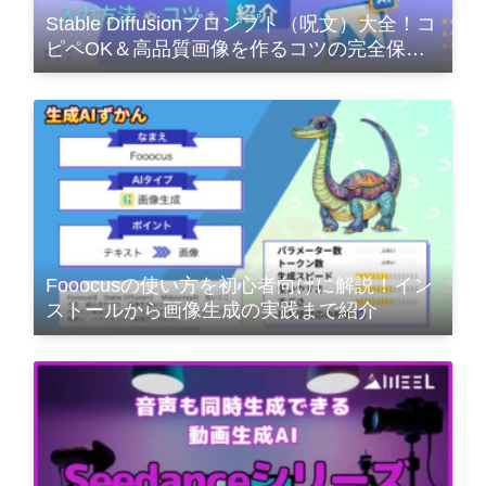
Stable Diffusionプロンプト（呪文）大全！コ
ピペOK＆高品質画像を作るコツの完全保存
版
Fooocusの使い方を初心者向けに解説！イン
ストールから画像生成の実践まで紹介