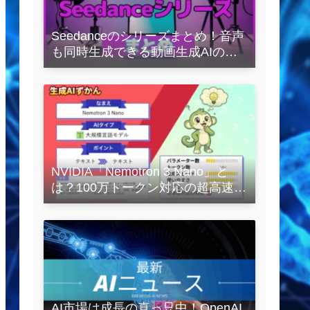
Seedanceのシリーズまとめ！音声
も同時生成できる動画生成AIの全
容を解説
NVIDIA「Nemotron 3 Nano」と
は？100万トークン対応の超高速
LLMを徹底解説
AI市場は成長の真っ只中！OpenAI