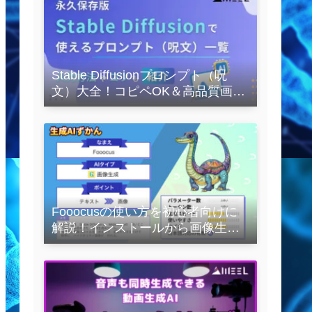
Stable Diffusionプロンプト（呪
文）大全！コピペOK＆高品質画像
を作るコツの完全保存版
Fooocusの使い方を初心者向けに
解説！インストールから画像生成
の実践まで紹介