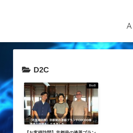
D2C
BtoB
【お客様訪問】京都発の漆器ブラン