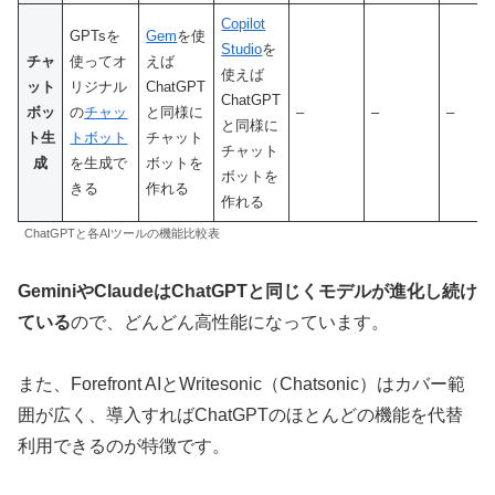
Copilot
GPTsを
Gem
を使
Studio
を
チャ
使ってオ
えば
使えば
ット
リジナル
ChatGPT
ChatGPT
ボッ
の
チャッ
と同様に
–
–
–
と同様に
ト生
トボット
チャット
チャット
成
を生成で
ボットを
ボットを
きる
作れる
作れる
ChatGPTと各AIツールの機能比較表
GeminiやClaudeはChatGPTと同じくモデルが進化し続け
ている
ので、どんどん高性能になっています。
また、Forefront AIとWritesonic（Chatsonic）はカバー範
囲が広く、導入すればChatGPTのほとんどの機能を代替
利用できるのが特徴です。