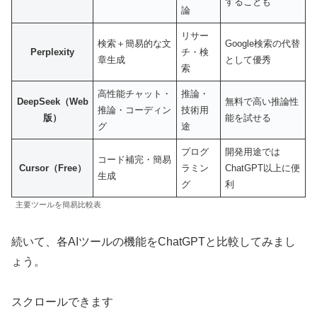
することも
論
リサー
検索＋簡易的な文
Google検索の代替
Perplexity
チ・検
章生成
として優秀
索
高性能チャット・
推論・
DeepSeek（Web
無料で高い推論性
推論・コーディン
技術用
版）
能を試せる
グ
途
プログ
開発用途では
コード補完・簡易
Cursor（Free）
ラミン
ChatGPT以上に便
生成
グ
利
主要ツールを簡易比較表
続いて、各AIツールの機能をChatGPTと比較してみまし
ょう。
スクロールできます