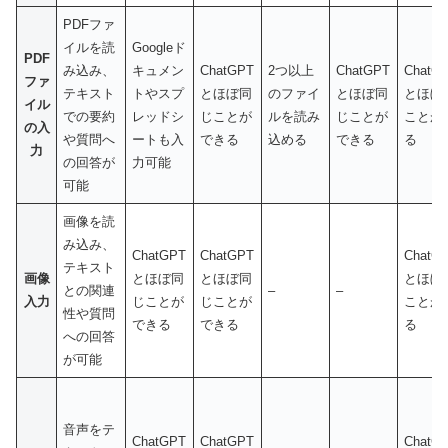
PDFファ
イルを読
Googleド
PDF
み込み、
キュメン
ChatGPT
2つ以上
ChatGPT
ChatG
ファ
テキスト
トやスプ
とほぼ同
のファイ
とほぼ同
とほぼ
イル
での要約
レッドシ
じことが
ルを読み
じことが
ことが
の入
や質問へ
ートも入
できる
込める
できる
る
力
の回答が
力可能
可能
画像を読
み込み、
ChatGPT
ChatGPT
ChatG
テキスト
画像
とほぼ同
とほぼ同
とほぼ
との関連
–
–
入力
じことが
じことが
ことが
性や質問
できる
できる
る
への回答
が可能
音声をテ
ChatGPT
ChatGPT
ChatG