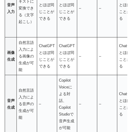
キストに
音声
とほぼ同
とほぼ同
とほぼ
変換でき
–
–
入力
じことが
じことが
ことが
る（文字
できる
できる
る
起こし）
自然言語
ChatGPT
ChatGPT
ChatG
入力によ
画像
とほぼ同
とほぼ同
とほぼ
る画像の
–
–
生成
じことが
じことが
ことが
生成が可
できる
できる
る
能
Copilot
Voiceに
自然言語
よる対
ChatG
入力によ
音声
話、
とほぼ
る音声の
–
–
–
生成
Copilot
ことが
生成が可
Studioで
る
能
音声生成
が可能