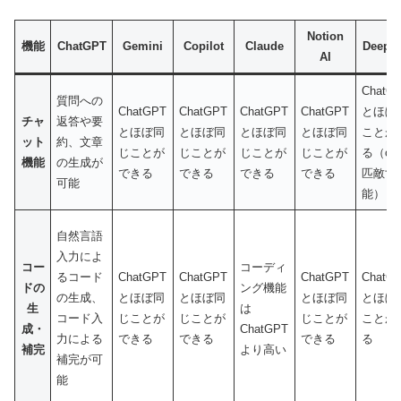
Notion
機能
ChatGPT
Gemini
Copilot
Claude
DeepS
AI
ChatG
質問への
ChatGPT
ChatGPT
ChatGPT
ChatGPT
とほぼ
チャ
返答や要
とほぼ同
とほぼ同
とほぼ同
とほぼ同
ことが
ット
約、文章
じことが
じことが
じことが
じことが
る（o1
機能
の生成が
できる
できる
できる
できる
匹敵す
可能
能）
自然言語
入力によ
コー
コーディ
るコード
ChatGPT
ChatGPT
ChatGPT
ChatG
ドの
ング機能
の生成、
とほぼ同
とほぼ同
とほぼ同
とほぼ
生
は
コード入
じことが
じことが
じことが
ことが
成・
ChatGPT
力による
できる
できる
できる
る
補完
より高い
補完が可
能