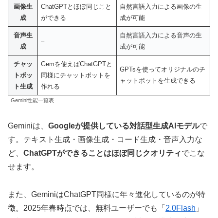
画像生
ChatGPTとほぼ同じこと
自然言語入力による画像の生
成
ができる
成が可能
音声生
自然言語入力による音声の生
–
成
成が可能
チャッ
Gemを使えばChatGPTと
GPTsを使ってオリジナルのチ
トボッ
同様にチャットボットを
ャットボットを生成できる
ト生成
作れる
Gemini性能一覧表
Geminiは、
Googleが提供している対話型生成AIモデル
で
す。テキスト生成・画像生成・コード生成・音声入力な
ど、
ChatGPTができることはほぼ同じクオリティ
でこな
せます。
また、GeminiはChatGPT同様に年々進化しているのが特
徴。2025年春時点では、無料ユーザーでも「
2.0Flash
」