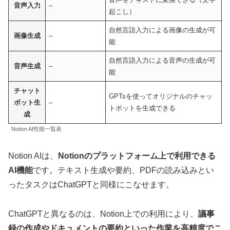
音声入力
–
起こし）
自然言語入力による画像の生成が可
画像生成
–
能
自然言語入力による音声の生成が可
音声生成
–
能
チャット
GPTsを使ってオリジナルのチャッ
ボット生
–
トボットを生成できる
成
Notion AI性能一覧表
Notion AIは、
Notionのプラットフォーム上で利用できる
AI機能
です。テキスト生成や要約、PDFの読み込みとい
ったタスクはChatGPTと同様にこなせます。
ChatGPTと異なるのは、Notion上での利用により、
議事
録の作成やドキュメントの要約といった作業を高精度でこ