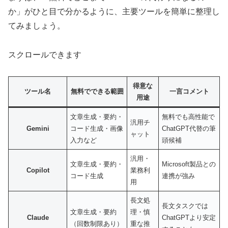
か」がひと目で分かるように、主要ツールを簡単に整理し
てみましょう。
スクロールできます
得意な
ツール名
無料でできる範囲
一言コメント
用途
文章生成・要約・
無料でも高性能で
汎用チ
Gemini
コード生成・画像
ChatGPT代替の筆
ャット
入力など
頭候補
汎用・
文章生成・要約・
Microsoft製品との
Copilot
業務利
コード生成
連携が強み
用
長文処
長文タスクでは
文章生成・要約
理・慎
Claude
ChatGPTより安定
（回数制限あり）
重な推