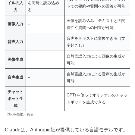
イルの入
を同時に読み込め
トでの要約や質問への回答が可能
力
る
画像を読み込み、テキストとの関
画像入力
–
連性や質問への回答が可能
音声をテキストに変換できる（文
音声入力
–
字起こし）
自然言語入力による画像の生成が
画像生成
–
可能
自然言語入力による音声の生成が
音声生成
–
可能
チャット
GPTsを使ってオリジナルのチャッ
ボット生
–
トボットを生成できる
成
Claude性能一覧表
Claudeは、Anthropic社が提供している言語モデルです。