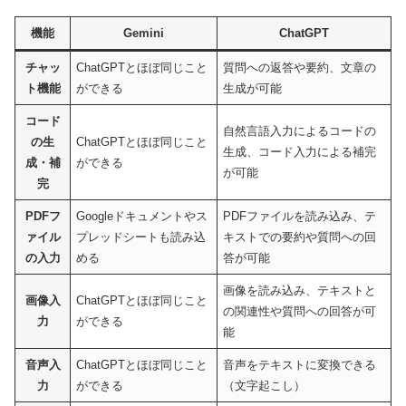
機能
Gemini
ChatGPT
チャッ
ChatGPTとほぼ同じこと
質問への返答や要約、文章の
ト機能
ができる
生成が可能
コード
自然言語入力によるコードの
の生
ChatGPTとほぼ同じこと
生成、コード入力による補完
成・補
ができる
が可能
完
PDFフ
Googleドキュメントやス
PDFファイルを読み込み、テ
ァイル
プレッドシートも読み込
キストでの要約や質問への回
の入力
める
答が可能
画像を読み込み、テキストと
画像入
ChatGPTとほぼ同じこと
の関連性や質問への回答が可
力
ができる
能
音声入
ChatGPTとほぼ同じこと
音声をテキストに変換できる
力
ができる
（文字起こし）