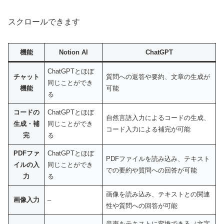
スクロールできます
機能
Notion AI
ChatGPT
ChatGPTとほぼ
チャット
質問への返答や要約、文章の生成が
同じことができ
機能
可能
る
コードの
ChatGPTとほぼ
自然言語入力によるコードの生成、
生成・補
同じことができ
コード入力による補完が可能
完
る
PDFファ
ChatGPTとほぼ
PDFファイルを読み込み、テキスト
イルの入
同じことができ
での要約や質問への回答が可能
力
る
画像を読み込み、テキストとの関連
画像入力
–
性や質問への回答が可能
音声をテキストに変換できる（文字