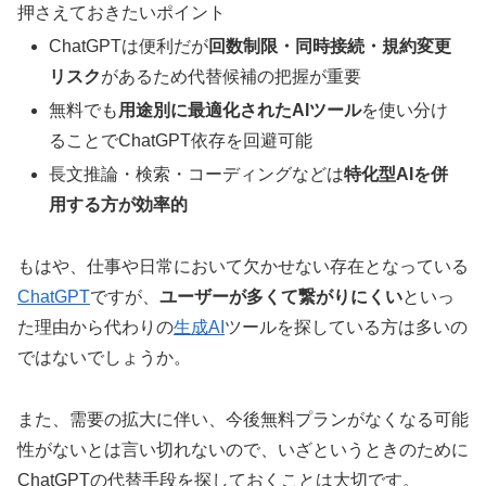
押さえておきたいポイント
ChatGPTは便利だが
回数制限・同時接続・規約変更
リスク
があるため代替候補の把握が重要
無料でも
用途別に最適化されたAIツール
を使い分け
ることでChatGPT依存を回避可能
長文推論・検索・コーディングなどは
特化型AIを併
用する方が効率的
もはや、仕事や日常において欠かせない存在となっている
ChatGPT
ですが、
ユーザーが多くて繋がりにくい
といっ
た理由から代わりの
生成AI
ツールを探している方は多いの
ではないでしょうか。
また、需要の拡大に伴い、今後無料プランがなくなる可能
性がないとは言い切れないので、いざというときのために
ChatGPTの代替手段を探しておくことは大切です。