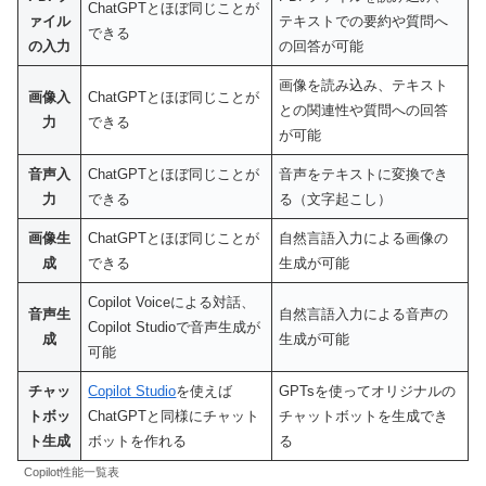
ChatGPTとほぼ同じことが
ァイル
テキストでの要約や質問へ
できる
の入力
の回答が可能
画像を読み込み、テキスト
画像入
ChatGPTとほぼ同じことが
との関連性や質問への回答
力
できる
が可能
音声入
ChatGPTとほぼ同じことが
音声をテキストに変換でき
力
できる
る（文字起こし）
画像生
ChatGPTとほぼ同じことが
自然言語入力による画像の
成
できる
生成が可能
Copilot Voiceによる対話、
音声生
自然言語入力による音声の
Copilot Studioで音声生成が
成
生成が可能
可能
チャッ
Copilot Studio
を使えば
GPTsを使ってオリジナルの
トボッ
ChatGPTと同様にチャット
チャットボットを生成でき
ト生成
ボットを作れる
る
Copilot性能一覧表