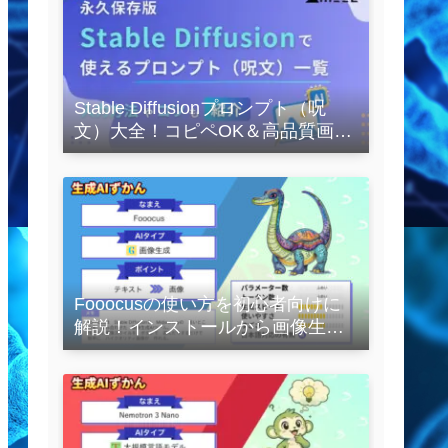
Stable Diffusionプロンプト（呪
文）大全！コピペOK＆高品質画像
を作るコツの完全保存版
Fooocusの使い方を初心者向けに
解説！インストールから画像生成
の実践まで紹介