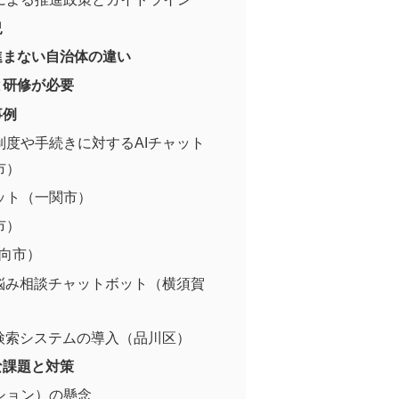
況
進まない自治体の違い
と研修が必要
事例
制度や手続きに対するAIチャット
市）
ット（一関市）
市）
日向市）
お悩み相談チャットボット（横須賀
検索システムの導入（品川区）
な課題と対策
ション）の懸念