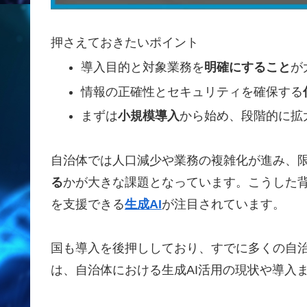
押さえておきたいポイント
導入目的と対象業務を
明確にすること
が
情報の正確性とセキュリティを確保する
まずは
小規模導入
から始め、段階的に拡
自治体では人口減少や業務の複雑化が進み、
る
かが大きな課題となっています。こうした
を支援できる
生成AI
が注目されています。
国も導入を後押ししており、すでに多くの自
は、自治体における生成AI活用の現状や導入