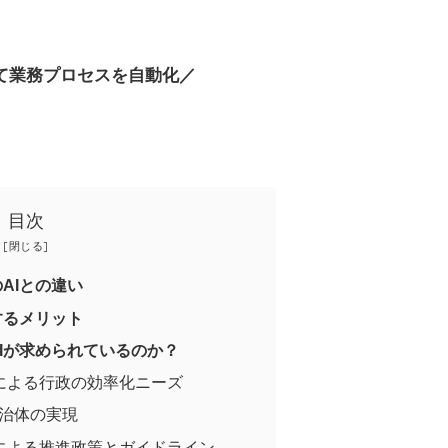
して業務プロセスを自動化／
目次
AIとの違い
するメリット
Iが求められているのか？
による行政の効率化ニーズ
自治体の実現
による推進政策とガイドライン