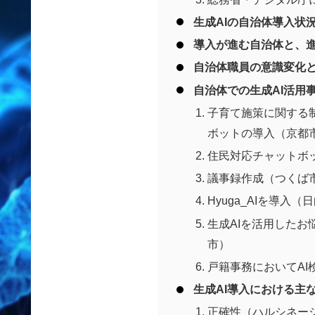
生成AIの自治体導入状
導入が進む自治体と、
自治体職員の意識変化
自治体での生成AI活用
子育て施策に関する
ボットの導入（京都
住民対応チャットボ
議事録作成（つくば
Hyuga_AIを導入（
生成AIを活用した
市）
戸籍事務においてAI
生成AI導入における主
正確性（ハルシネー