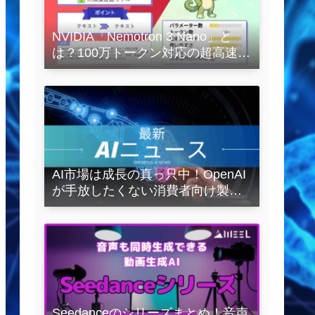
NVIDIA「Nemotron 3 Nano」と
は？100万トークン対応の超高速
LLMを徹底解説
AI市場は成長の真っ只中！OpenAI
が手放したくない消費者向け製品
とは？
Seedanceのシリーズまとめ！音声