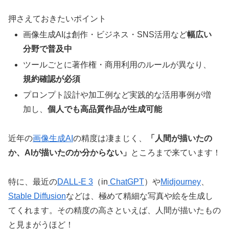
押さえておきたいポイント
画像生成AIは創作・ビジネス・SNS活用など
幅広い
分野で普及中
ツールごとに著作権・商用利用のルールが異なり、
規約確認が必須
プロンプト設計や加工例など実践的な活用事例が増
加し、
個人でも高品質作品が生成可能
近年の
画像生成AI
の精度は凄まじく、
「人間が描いたの
か、AIが描いたのか分からない」
ところまで来ています！
特に、最近の
DALL-E 3
（in
ChatGPT
）や
Midjourney
、
Stable Diffusion
などは、極めて精細な写真や絵を生成し
てくれます。その精度の高さといえば、人間が描いたもの
と見まがうほど！