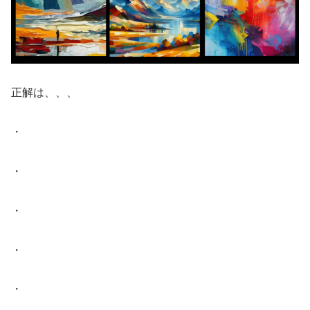
正解は、、、
・
・
・
・
・