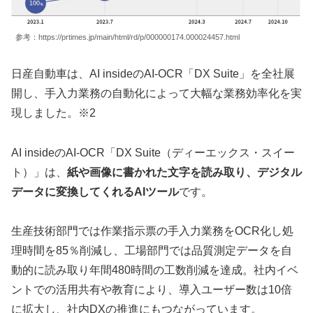
参考：https://prtimes.jp/main/html/rd/p/000000174.000024457.html
日産自動車は、AI insideのAI-OCR「DX Suite」を全社展
開し、手入力業務の自動化によって大幅な業務効率化を実
現しました。※2
AI insideのAI-OCR「DX Suite（ディーエックス・スイー
ト）」は、
紙や画像に書かれた文字を読み取り、デジタル
データに変換してくれるAIツール
です。
生産技術部門では作業指示票の手入力業務をOCR化し処
理時間を85％削減し、工場部門では品質測定データを自
動的に読み取り年間480時間の工数削減を達成。社内イベ
ントでの活用共有や教育により、導入ユーザー数は10倍
に拡大し、社内DXの推進にもつながっています。