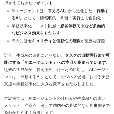
押さえておきたいポイント
AIエージェントは「答えるAI」から進化した
「行動す
るAI」
として、情報収集・判断・実行まで自動化
業務効率化・コスト削減・
顧客体験向上など多面的
なビジネス効果
をもたらす
導入には
セキュリティと信頼性の確保
が重要な課題
近年、生成AIの進化にともない、
タスクの自動実行まで可
能にする「AIエージェント」への注目が高まっています
。
従来の生成AIが「答えるAI」だったのに対し、AIエージェ
ントは「行動するAI」として、ビジネス現場における実務
支援や業務効率化に大きな変革をもたらしました。
本記事では、AIエージェントの仕組みや生成AIとの違い、
メリット、注意点、そして国内外の具体的な活用事例まで
をわかりやすく解説します。