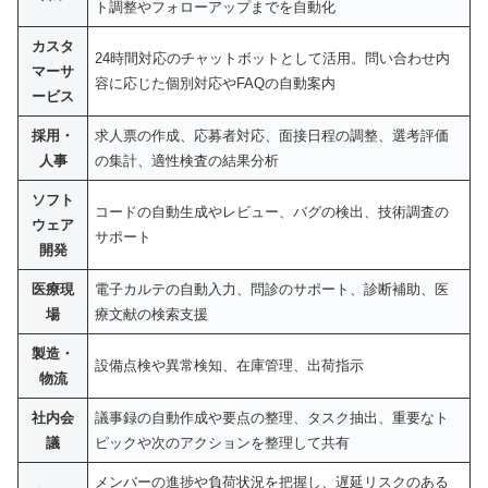
ト調整やフォローアップまでを自動化
カスタ
24時間対応のチャットボットとして活用。問い合わせ内
マーサ
容に応じた個別対応やFAQの自動案内
ービス
採用・
求人票の作成、応募者対応、面接日程の調整、選考評価
人事
の集計、適性検査の結果分析
ソフト
コードの自動生成やレビュー、バグの検出、技術調査の
ウェア
サポート
開発
医療現
電子カルテの自動入力、問診のサポート、診断補助、医
場
療文献の検索支援
製造・
設備点検や異常検知、在庫管理、出荷指示
物流
社内会
議事録の自動作成や要点の整理、タスク抽出、重要なト
議
ピックや次のアクションを整理して共有
メンバーの進捗や負荷状況を把握し、遅延リスクのある