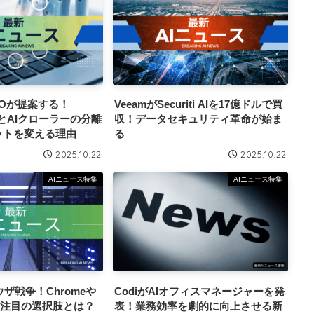
 CEOが提案する！
VeeamがSecuriti AIを17億ドルで買
索とAIクローラーの分離
収！データセキュリティ革命が始ま
ットを変える理由
る
2025.10.22
2025.10.22
AIニュース特集
AIニュース特集
ウザ戦争！Chromeや
CodiがAIオフィスマネージャーを発
える注目の選択肢とは？
表！業務効率を劇的に向上させる新