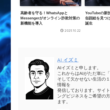
高齢者を守る！WhatsAppと
YouTubeの
Messengerがオンライン詐欺対策の
似顔絵を見つ
新機能を導入
誕生
2025.10.22
AI イズミ
AIイズミと申します。
これからはAIがただ単に
そして欠かせない生活の１
情報を
発信しております。サイ
ングビジネスをご希望の
ます。