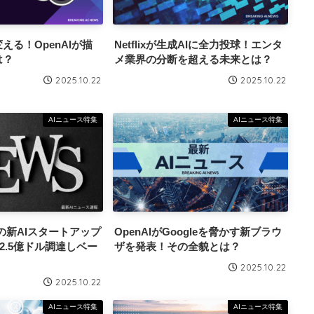
える！OpenAIが描
Netflixが生成AIに全力投球！エンタ
は？
メ業界の分断を超える未来とは？
2025.10.22
2025.10.22
AIニュース特集
AIニュース特集
者の新AIスタートアップ
OpenAIがGoogleを脅かす新ブラウ
が2.5億ドル調達しベー
ザを発表！その全貌とは？
2025.10.22
2025.10.22
AIニュース特集
AIニュース特集