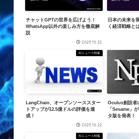
チャットGPTの世界を広げよう！
日本の未来を変
WhatsApp以外の楽しみ方を徹底解
く経済戦略と
説
2025.10.22
AIニュース特集
LangChain、オープンソーススター
Oculus創設
トアップが12.5億ドルの評価を達
「Sesame」
成！
タ版を発表！
2025.10.22
AIニュース特集