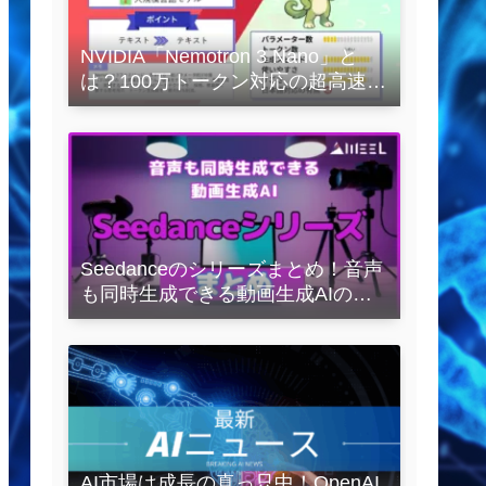
NVIDIA「Nemotron 3 Nano」と
は？100万トークン対応の超高速
LLMを徹底解説
Seedanceのシリーズまとめ！音声
も同時生成できる動画生成AIの全
容を解説
AI市場は成長の真っ只中！OpenAI