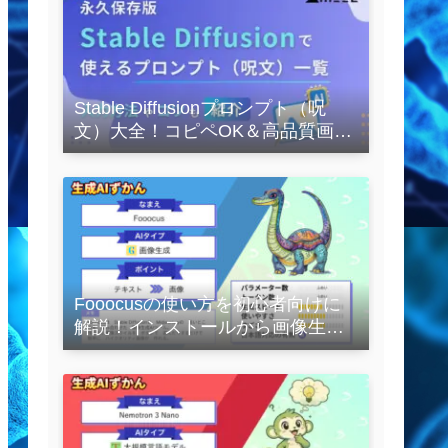
Stable Diffusionプロンプト（呪
文）大全！コピペOK＆高品質画像
を作るコツの完全保存版
Fooocusの使い方を初心者向けに
解説！インストールから画像生成
の実践まで紹介