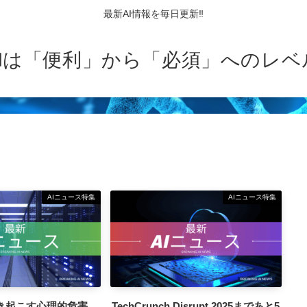
最新AI情報を毎日更新‼
AIは「便利」から「必須」へのレベ
AIニュース特集
AIニュース特集
が引き起こす心理的危害、
TechCrunch Disrupt 2025まであと5