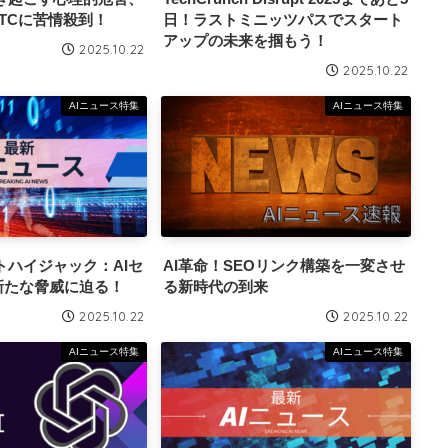
TCに苦情殺到！
日！ラストミニッツパスでスタート
アップの未来を掴もう！
2025.10.22
2025.10.22
AIニュース特集
AIニュース特集
トハイジャック：AIセ
AI革命！SEOリンク構築を一変させ
新たな脅威に迫る！
る新時代の到来
2025.10.22
2025.10.22
AIニュース特集
AIニュース特集