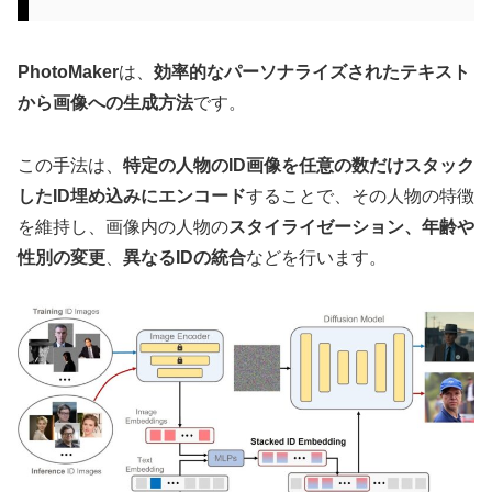
PhotoMaker
は、
効率的なパーソナライズされたテキスト
から画像への生成方法
です。
この手法は、
特定の人物のID画像を任意の数だけスタック
したID埋め込みにエンコード
することで、その人物の特徴
を維持し、画像内の人物の
スタイライゼーション、年齢や
性別の変更
、
異なるIDの統合
などを行います。