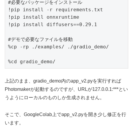
#必要なパッケージをインストール

!pip install -r requirements.txt

!pip install onnxruntime

!pip install diffusers==0.29.1

#デモで必要なファイルを移動

%cp -rp ./examples/ ./gradio_demo/

%cd gradio_demo/
上記のまま、gradio_demo内のapp_v2.pyを実行すれば
Photomakerが起動するのですが、URLが127.0.0.1:***とい
うようにローカルのものしか生成されません。
そこで、GoogleColab上でapp_v2.pyを開き少し修正を行
います。