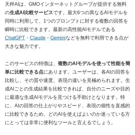
天秤AIは、GMOインターネットグループが提供する無料
の
生成AI比較サービス
です。最大6つの異なるAIモデルを
同時に利用して、1つのプロンプトに対する複数の回答を
瞬時に比較できます。最新の高性能AIモデルである
ChatGPT
・
Claude
・
Gemini
などを無料で利用できる点が
大きな魅力です。
このサービスの特徴は、
複数のAIモデルを使って性能を簡
単に比較できる点
にあります。ユーザーは、各AIの回答を
比較し、その質や速度、表現の違いを見極められます。生
成AIごとの生成結果を比較できれば、自分のニーズや目的
に最適な生成AIモデルを見つける手助けとなります。特
に、AIの回答の仕上がりやスピード、表現の個性を直感的
に比較できるため、どのAIを使えばよいのか迷っている方
にとっては非常に便利なツールと言えるでしょう。