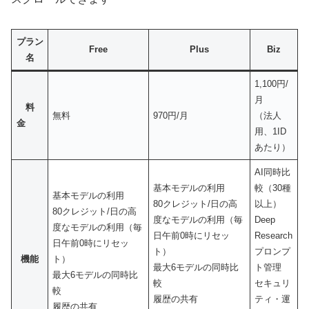
プラン
Free
Plus
Biz
名
1,100円/
月
料
無料
970円/月
（法人
金
用、1ID
あたり）
AI同時比
基本モデルの利用
較（30種
基本モデルの利用
80クレジット/日の高
以上）
80クレジット/日の高
度なモデルの利用（毎
Deep
度なモデルの利用（毎
日午前0時にリセッ
Research
日午前0時にリセッ
ト）
プロンプ
機能
ト）
最大6モデルの同時比
ト管理
最大6モデルの同時比
較
セキュリ
較
履歴の共有
ティ・運
履歴の共有