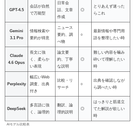
日常会
会話が自然
とりあえず迷った
GPT-4.5
話、文章
◎
で万能型
らこれ
作成
ニュース
Gemini
情報検索や
最新情報や専門用
要約、調
○
3.1 Pro
要約が得意
語を整理したい時
べ物
長文に強
論文要
難しい内容を噛み
Claude
く、柔らか
約、丁寧
◎
砕いて理解したい
4.6 Opus
い表現
な説明
時
幅広いWeb
比較・リ
出典を確認しなが
Perplexity
調査、出典
○
サーチ
ら調べたい時
付き
はっきりと筋道立
多言語に強
翻訳、論
DeepSeek
◎
てた解説が欲しい
く、論理的
理的説明
時
AIモデル比較表