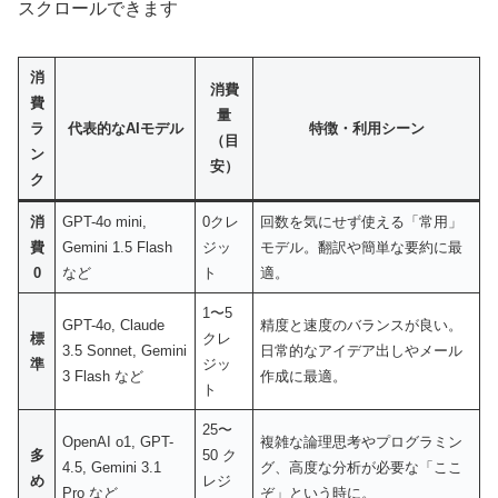
スクロールできます
消
消費
費
量
ラ
代表的なAIモデル
特徴・利用シーン
（目
ン
安）
ク
消
GPT-4o mini,
0クレ
回数を気にせず使える「常用」
費
Gemini 1.5 Flash
ジッ
モデル。翻訳や簡単な要約に最
0
など
ト
適。
1〜5
GPT-4o, Claude
精度と速度のバランスが良い。
標
クレ
3.5 Sonnet, Gemini
日常的なアイデア出しやメール
準
ジッ
3 Flash など
作成に最適。
ト
25〜
OpenAI o1, GPT-
複雑な論理思考やプログラミン
多
50 ク
4.5, Gemini 3.1
グ、高度な分析が必要な「ここ
め
レジ
Pro など
ぞ」という時に。