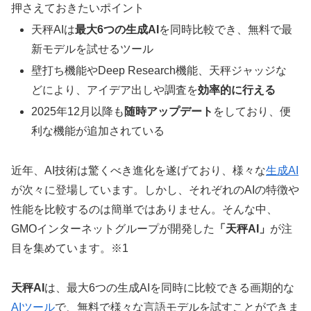
押さえておきたいポイント
天秤AIは
最大6つの生成AI
を同時比較でき、無料で最
新モデルを試せるツール
壁打ち機能やDeep Research機能、天秤ジャッジな
どにより、アイデア出しや調査を
効率的に行える
2025年12月以降も
随時アップデート
をしており、便
利な機能が追加されている
近年、AI技術は驚くべき進化を遂げており、様々な
生成AI
が次々に登場しています。しかし、それぞれのAIの特徴や
性能を比較するのは簡単ではありません。そんな中、
GMOインターネットグループが開発した
「天秤AI」
が注
目を集めています。※1
天秤AI
は、最大6つの生成AIを同時に比較できる画期的な
AIツール
で、無料で様々な言語モデルを試すことができま