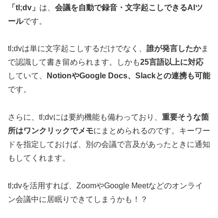
「tl;dv」
は、
会議を自動で録音・文字起こしできるAIツ
ール
です。
tl;dvは単に文字起こしするだけでなく、
誰が発言したか
ま
で認識して書き留められます。しかも
25言語以上に対応
していて、
NotionやGoogle Docs、Slackとの連携も可能
です。
さらに、tl;dvには要約機能も備わっており、
重要そうな箇
所はワンクリックでメモ
にまとめられるのです。キーワー
ドを指定しておけば、別の会議で言及があったときに通知
もしてくれます。
tl;dvを活用すれば、ZoomやGoogle Meetなどのオンライ
ン会議中に居眠りできてしまうかも！？