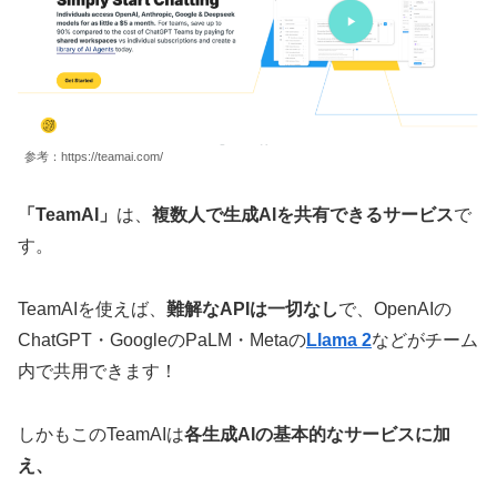
参考：https://teamai.com/
「TeamAI」
は、
複数人で生成AIを共有できるサービス
で
す。
TeamAIを使えば、
難解なAPIは一切なし
で、OpenAIの
ChatGPT・GoogleのPaLM・Metaの
Llama 2
などがチーム
内で共用できます！
しかもこのTeamAIは
各生成AIの基本的なサービスに加
え、