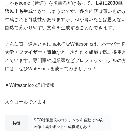
しかもsonic（音速）を名乗るだけあって、
1度に2000単
語以上も生成
できてしまうのです。多少内容は薄いものが
生成される可能性がありますが、AIが書いたとは思えない
自然で分かりやすい文章を生成することができます。
そんな質・速さともに高水準なWritesonicは、
ハーバード
大学・ファイザー・電通
など、名だたる組織で既に採用さ
れています。専門家や起業家などプロフェッショナルの方
には、ぜひWritesonicを使ってみましょう！
▼Writesonicの詳細情報
スクロールできます
・SEO対策重視のコンテンツを自動で作成
特徴
・画像生成やボット生成機能もあり