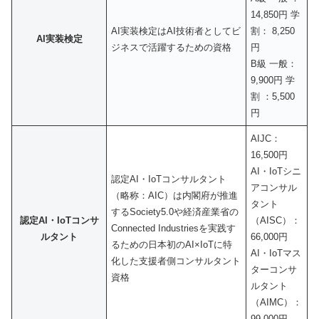
14,850円 学
AI実装検定はAI技術者としてビ
割： 8,250
AI実装検定
ジネスで活躍するための資格
円
B級 一般：
9,900円 学
割 ：5,500
円
AIJC：
16,500円
AI・IoTシニ
認定AI・IoTコンサルタント
アコンサル
（略称：AIC）は内閣府が推進
タント
するSociety5.0や経済産業省の
認定AI・IoTコンサ
（AISC）：
Connected Industriesを実践す
ルタント
66,000円
るための日本初のAI×IoTに特
AI・IoTマス
化した支援者側コンサルタント
ターコンサ
資格
ルタント
（AIMC）：
99,000円