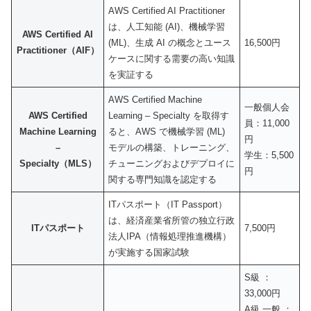
AWS Certified AI Practitioner
は、人工知能 (AI)、機械学習
AWS Certified AI
(ML)、生成 AI の概念とユース
16,500円
Practitioner（AIF）
ケースに関する需要の高い知識
を実証する
AWS Certified Machine
一般個人会
AWS Certified
Learning – Specialty を取得す
員：11,000
Machine Learning
ると、AWS で機械学習 (ML)
円
–
モデルの構築、トレーニング、
学生：5,500
Specialty（MLS）
チューニングおよびデプロイに
円
関する専門知識を認定する
ITパスポート（IT Passport）
は、経済産業省所管の独立行政
ITパスポート
7,500円
法人IPA（情報処理推進機構）
が実施する国家試験
S級 ：
33,000円
A級 一般 ：