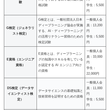
験
格試験
学生：5,500
円
G検定とは、一般社団法人日本
一般個人会
ディープラーニング協会が実施
員：13,200
G検定（ジェネラリ
する、AI・ディープラーニング
円
スト検定）
の活⽤リテラシー習得のための
学生：5,500
検定試験
円
一般個人会
E資格とは、ディープラーニン
員：33,000
E資格（エンジニア
グの知識やスキルを有している
円
資格）
か認定する AI エンジニア向け
学生：
の資格
22,000円
一般個人会
DS検定（データサ
員：11,000
データサイエンスの基礎知識と
イエンティスト検
円
技術習得を証明するための資格
定）
学生：5,500
円