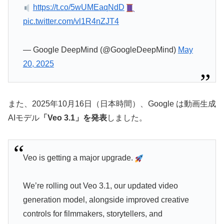
https://t.co/5wUMEaqNdD
pic.twitter.com/vl1R4nZJT4
— Google DeepMind (@GoogleDeepMind)
May
20, 2025
また、2025年10月16日（日本時間）、Google は動画生成
AIモデル
「Veo 3.1」
を発表
しました。
Veo is getting a major upgrade.
We’re rolling out Veo 3.1, our updated video
generation model, alongside improved creative
controls for filmmakers, storytellers, and