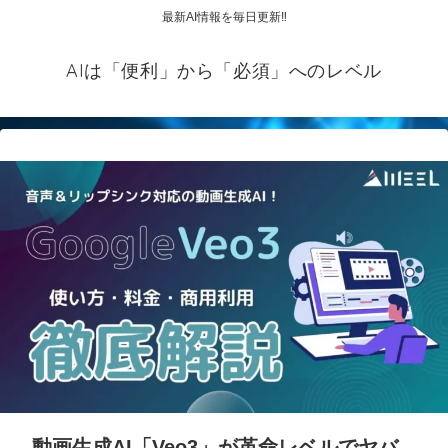
最新AI情報を毎日更新‼
AIは「便利」から「必須」へのレベル
動画生成AI「Veo3」が革命レベルでヤバ