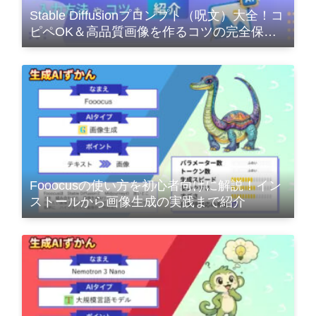
Stable Diffusionプロンプト（呪文）大全！コ
ピペOK＆高品質画像を作るコツの完全保存
版
Fooocusの使い方を初心者向けに解説！イン
ストールから画像生成の実践まで紹介