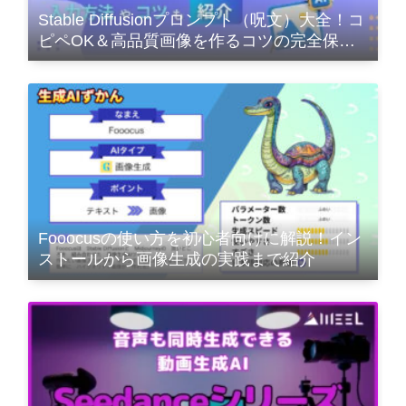
Stable Diffusionプロンプト（呪文）大全！コ
ピペOK＆高品質画像を作るコツの完全保存
版
Fooocusの使い方を初心者向けに解説！イン
ストールから画像生成の実践まで紹介