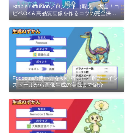
Stable Diffusionプロンプト（呪文）大全！コ
ピペOK＆高品質画像を作るコツの完全保存
版
Fooocusの使い方を初心者向けに解説！イン
ストールから画像生成の実践まで紹介