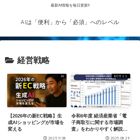
最新AI情報を毎日更新‼
AIは「便利」から「必須」へのレベル
経営戦略
AI
ECサイト
【2026年の新EC戦略】生
令和6年度 経済産業省「電
成AIショッピングが市場を
子商取引に関する市場調
変える
査」をわかりやすく解説。
中小企業EC事業者のための
2025.11.08
2025.08.29