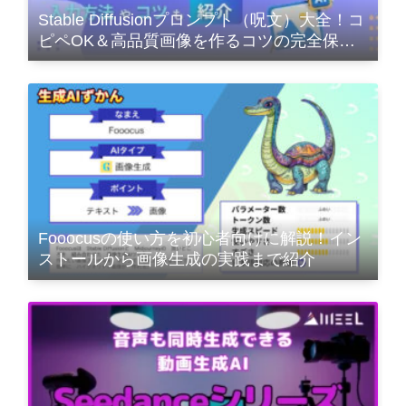
Stable Diffusionプロンプト（呪文）大全！コ
ピペOK＆高品質画像を作るコツの完全保存
版
Fooocusの使い方を初心者向けに解説！イン
ストールから画像生成の実践まで紹介