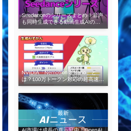
Seedanceのシリーズまとめ！音声
も同時生成できる動画生成AIの全
容を解説
NVIDIA「Nemotron 3 Nano」と
は？100万トークン対応の超高速
LLMを徹底解説
AI市場は成長の真っ只中！OpenAI