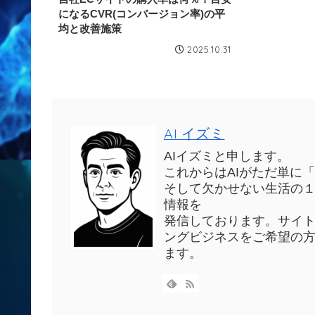
になるCVR(コンバージョン率)の平
均と改善施策
2025.10.31
AI イズミ
AIイズミと申します。
これからはAIがただ単に
そして欠かせない生活の１
情報を
発信しております。サイ
ングビジネスをご希望の
ます。