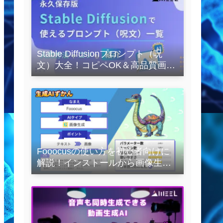
Stable Diffusionプロンプト（呪
文）大全！コピペOK＆高品質画像
を作るコツの完全保存版
Fooocusの使い方を初心者向けに
解説！インストールから画像生成
の実践まで紹介