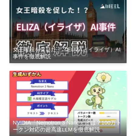
女王暗殺を促した！？ELIZA（イライザ）AI
事件を徹底解説
NVIDIA「Nemotron 3 Nano」とは？100万ト
ークン対応の超高速LLMを徹底解説