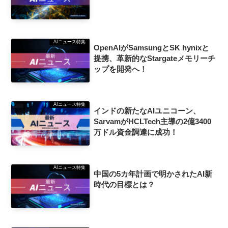
AIニュース特集
OpenAIがSamsungとSK hynixと
提携、革新的なStargateメモリーチ
ップを開発へ！
AIニュース特集
インドの新たなAIユニコーン、
SarvamがHCLTech主導の2億3400
万ドル資金調達に成功！
AIニュース特集
中国の5カ年計画で明かされたAI新
時代の目標とは？