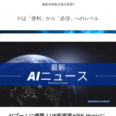
最新AI情報を毎日更新‼
AIは「便利」から「必須」へのレベル
AIブームに便乗！US投資家がSK Hynixに