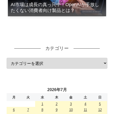
AI市場は成長の真っ只中！OpenAIが手放し
たくない消費者向け製品とは？
カテゴリー
2026年7月
月
火
水
木
金
土
日
1
2
3
4
5
6
7
8
9
10
11
12