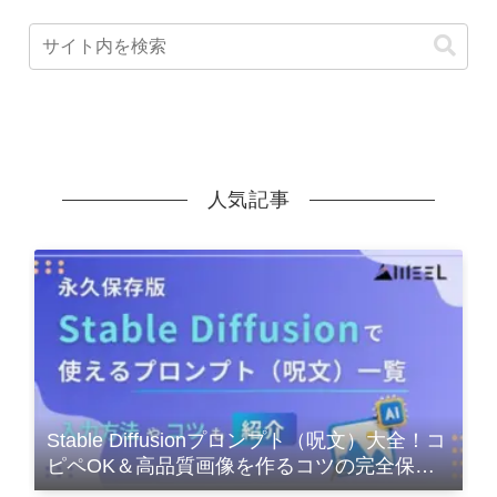
人気記事
Stable Diffusionプロンプト（呪文）大全！コ
ピペOK＆高品質画像を作るコツの完全保存
版