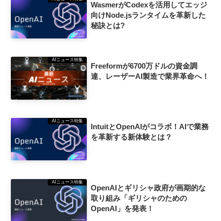
WasmerがCodexを活用してエッジ
向けNode.jsランタイムを革新した
秘訣とは?
AIニュース特集
Freeformが6700万ドルの資金調
達、レーザーAI製造で業界革命へ！
AIニュース特集
IntuitとOpenAIがコラボ！AIで業務
を革新する新体験とは？
AIニュース特集
OpenAIとギリシャ政府が画期的な
取り組み「ギリシャのための
OpenAI」を発表！