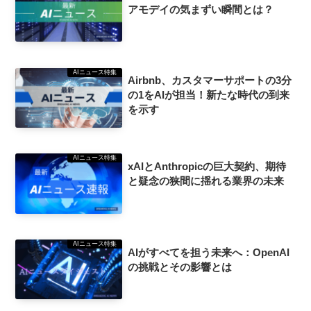
アモデイの気まずい瞬間とは？
AIニュース特集
Airbnb、カスタマーサポートの3分
の1をAIが担当！新たな時代の到来
を示す
AIニュース特集
xAIとAnthropicの巨大契約、期待
と疑念の狭間に揺れる業界の未来
AIニュース特集
AIがすべてを担う未来へ：OpenAI
の挑戦とその影響とは