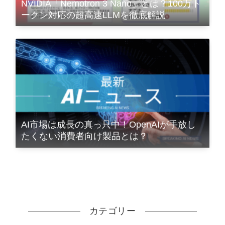
NVIDIA「Nemotron 3 Nano」とは？100万ト
ークン対応の超高速LLMを徹底解説
AI市場は成長の真っ只中！OpenAIが手放し
たくない消費者向け製品とは？
カテゴリー