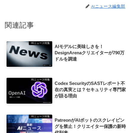
AIニュース編集部
関連記事
AIニュース特集
AIモデルに美味しさを！
DesignArenaクリエイターが790万
ドルを調達
AIニュース特集
Codex SecurityのSASTレポート不
在の真実とは？セキュリティ専門家
が語る理由
AIニュース特集
PatreonがAIボットのスクレイピン
グを禁止！クリエイター保護の新時
代到来