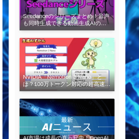
Seedanceのシリーズまとめ！音声
も同時生成できる動画生成AIの全
容を解説
NVIDIA「Nemotron 3 Nano」と
は？100万トークン対応の超高速
LLMを徹底解説
AI市場は成長の真っ只中！OpenAI