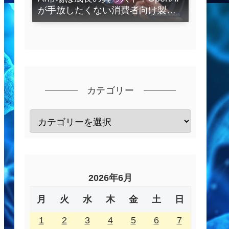
が手放したくない消費者向け製品
とは？
カテゴリー
2026年6月
月
火
水
木
金
土
日
1
2
3
4
5
6
7