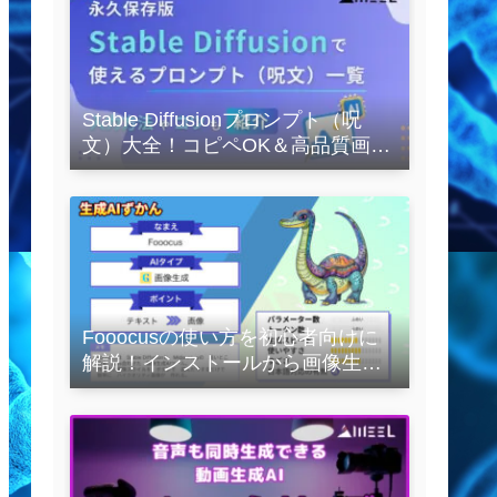
Stable Diffusionプロンプト（呪
文）大全！コピペOK＆高品質画像
を作るコツの完全保存版
Fooocusの使い方を初心者向けに
解説！インストールから画像生成
の実践まで紹介