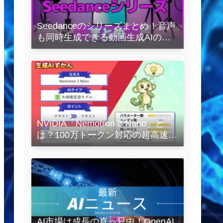
Seedanceのシリーズまとめ！音声
も同時生成できる動画生成AIの全
容を解説
NVIDIA「Nemotron 3 Nano」と
は？100万トークン対応の超高速
LLMを徹底解説
AI市場は成長の真っ只中！OpenAI