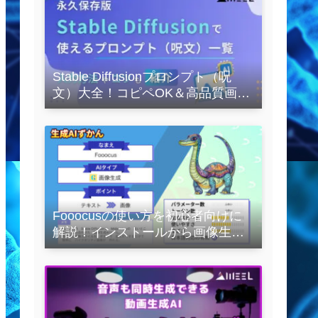
Stable Diffusionプロンプト（呪
文）大全！コピペOK＆高品質画像
を作るコツの完全保存版
Fooocusの使い方を初心者向けに
解説！インストールから画像生成
の実践まで紹介