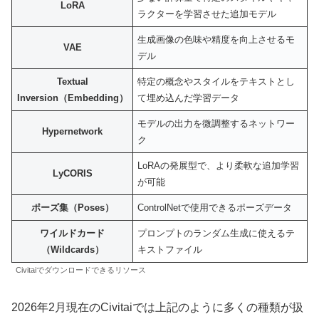
LoRA
ラクターを学習させた追加モデル
生成画像の色味や精度を向上させるモ
VAE
デル
Textual
特定の概念やスタイルをテキストとし
Inversion（Embedding）
て埋め込んだ学習データ
モデルの出力を微調整するネットワー
Hypernetwork
ク
LoRAの発展型で、より柔軟な追加学習
LyCORIS
が可能
ポーズ集（Poses）
ControlNetで使用できるポーズデータ
ワイルドカード
プロンプトのランダム生成に使えるテ
（Wildcards）
キストファイル
Civitaiでダウンロードできるリソース
2026年2月現在のCivitaiでは上記のように多くの種類が扱