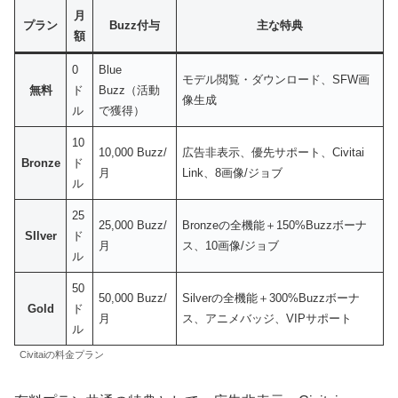
月
プラン
Buzz付与
主な特典
額
0
Blue
モデル閲覧・ダウンロード、SFW画
無料
ド
Buzz（活動
像生成
ル
で獲得）
10
10,000 Buzz/
広告非表示、優先サポート、Civitai
Bronze
ド
月
Link、8画像/ジョブ
ル
25
25,000 Buzz/
Bronzeの全機能＋150%Buzzボーナ
SIlver
ド
月
ス、10画像/ジョブ
ル
50
50,000 Buzz/
Silverの全機能＋300%Buzzボーナ
Gold
ド
月
ス、アニメバッジ、VIPサポート
ル
Civitaiの料金プラン