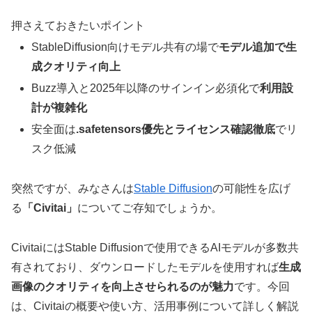
押さえておきたいポイント
StableDiffusion向けモデル共有の場で
モデル追加で生
成クオリティ向上
Buzz導入と2025年以降のサインイン必須化で
利用設
計が複雑化
安全面は
.safetensors優先とライセンス確認徹底
でリ
スク低減
突然ですが、みなさんは
Stable Diffusion
の可能性を広げ
る
「Civitai」
についてご存知でしょうか。
CivitaiにはStable Diffusionで使用できるAIモデルが多数共
有されており、ダウンロードしたモデルを使用すれば
生成
画像のクオリティを向上させられるのが魅力
です。今回
は、Civitaiの概要や使い方、活用事例について詳しく解説