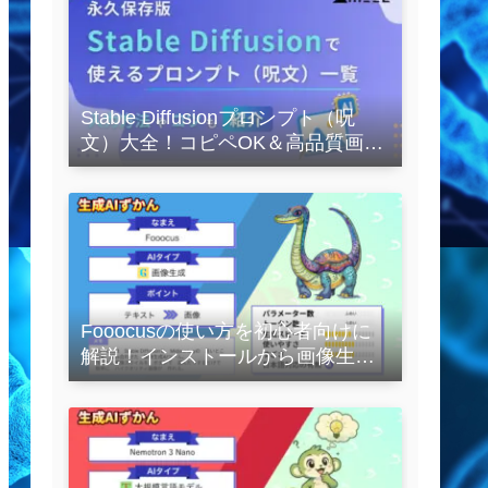
Stable Diffusionプロンプト（呪
文）大全！コピペOK＆高品質画像
を作るコツの完全保存版
Fooocusの使い方を初心者向けに
解説！インストールから画像生成
の実践まで紹介