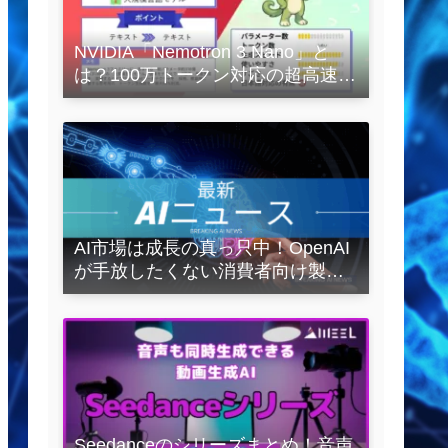
NVIDIA「Nemotron 3 Nano」と
は？100万トークン対応の超高速
LLMを徹底解説
AI市場は成長の真っ只中！OpenAI
が手放したくない消費者向け製品
とは？
Seedanceのシリーズまとめ！音声