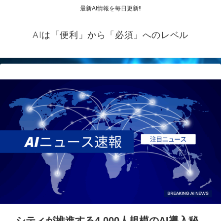
最新AI情報を毎日更新‼
AIは「便利」から「必須」へのレベル
シティが推進する4,000人規模のAI導入秘