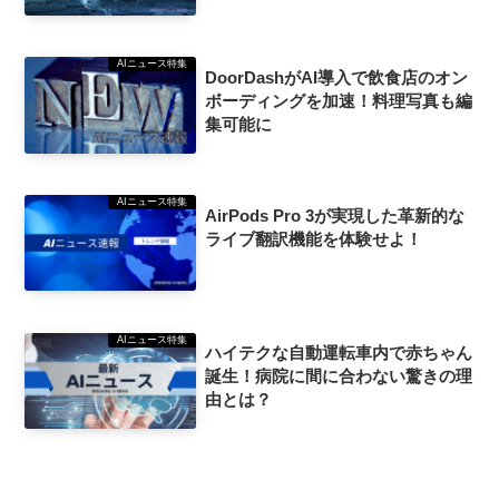
AIニュース特集
DoorDashがAI導入で飲食店のオン
ボーディングを加速！料理写真も編
集可能に
AIニュース特集
AirPods Pro 3が実現した革新的な
ライブ翻訳機能を体験せよ！
AIニュース特集
ハイテクな自動運転車内で赤ちゃん
誕生！病院に間に合わない驚きの理
由とは？