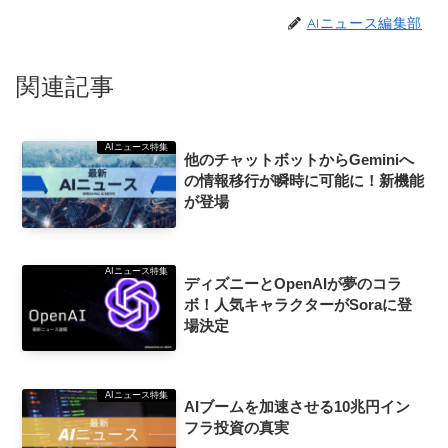
AIニュース編集部
関連記事
AIニュース特集
他のチャットボットからGeminiへ
の情報移行が瞬時に可能に！新機能
が登場
AIニュース特集
ディズニーとOpenAIが夢のコラ
ボ！人気キャラクターがSoraに登
場決定
AIニュース特集
AIブームを加速させる10兆円イン
フラ投資の真実