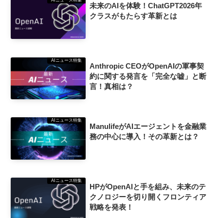
未来のAIを体験！ChatGPT2026年
クラスがもたらす革新とは
AIニュース特集
Anthropic CEOがOpenAIの軍事契
約に関する発言を「完全な嘘」と断
言！真相は？
AIニュース特集
ManulifeがAIエージェントを金融業
務の中心に導入！その革新とは？
AIニュース特集
HPがOpenAIと手を組み、未来のテ
クノロジーを切り開くフロンティア
戦略を発表！