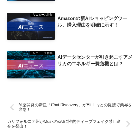
AIニュース特集
Amazonの新AIショッピングツー
ル、購入理由を明確に示す！
AIニュース特集
AIデータセンターが引き起こすアメ
リカのエネルギー費危機とは？
AI薬開発の新星「Chai Discovery」がEli Lillyとの提携で業界を
席巻！
カリフォルニア州がMuskのxAIに性的ディープフェイク禁止命
令を発出！