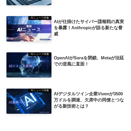
AIニュース特集
AIが仕掛けたサイバー諜報戦の真実
を暴露！Anthropicが語る新たな脅
威
AIニュース特集
OpenAIがSoraを閉鎖、Metaが法廷
での逆風に直面！
AIニュース特集
AIデジタルツイン企業Vivenが3500
万ドルを調達、欠席中の同僚とつな
がる新技術とは？