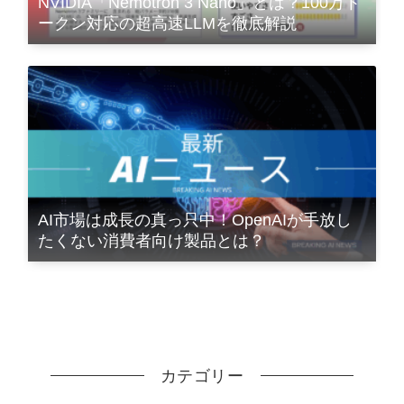
NVIDIA「Nemotron 3 Nano」とは？100万ト
ークン対応の超高速LLMを徹底解説
AI市場は成長の真っ只中！OpenAIが手放し
たくない消費者向け製品とは？
カテゴリー