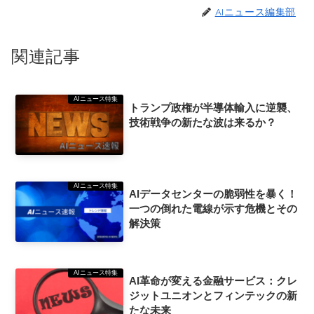
AIニュース編集部
関連記事
AIニュース特集
トランプ政権が半導体輸入に逆襲、
技術戦争の新たな波は来るか？
AIニュース特集
AIデータセンターの脆弱性を暴く！
一つの倒れた電線が示す危機とその
解決策
AIニュース特集
AI革命が変える金融サービス：クレ
ジットユニオンとフィンテックの新
たな未来