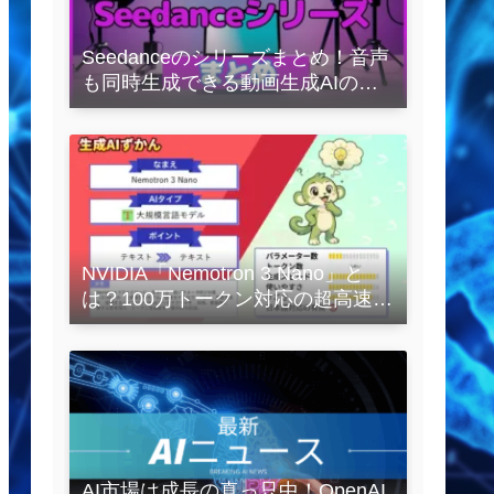
Seedanceのシリーズまとめ！音声
も同時生成できる動画生成AIの全
容を解説
NVIDIA「Nemotron 3 Nano」と
は？100万トークン対応の超高速
LLMを徹底解説
AI市場は成長の真っ只中！OpenAI