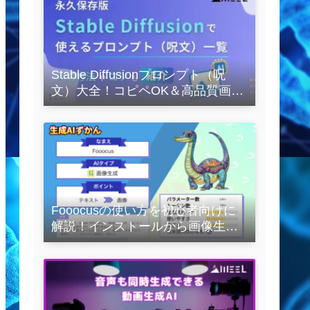
Stable Diffusionプロンプト（呪
文）大全！コピペOK＆高品質画像
を作るコツの完全保存版
Fooocusの使い方を初心者向けに
解説！インストールから画像生成
の実践まで紹介