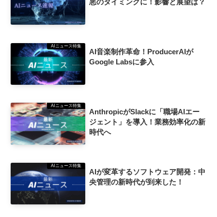
悪のタイミングに！影響と展望は？
AIニュース特集
AI音楽制作革命！ProducerAIが
Google Labsに参入
AIニュース特集
AnthropicがSlackに「職場AIエー
ジェント」を導入！業務効率化の新
時代へ
AIニュース特集
AIが変革するソフトウェア開発：中
央管理の新時代が到来した！