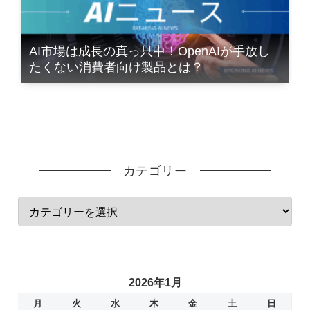
AI市場は成長の真っ只中！OpenAIが手放し
たくない消費者向け製品とは？
カテゴリー
2026年1月
月
火
水
木
金
土
日