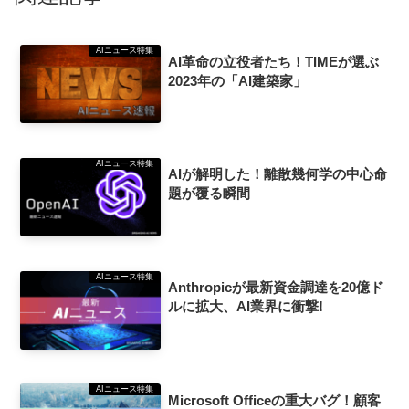
AIニュース特集
AI革命の立役者たち！TIMEが選ぶ
2023年の「AI建築家」
AIニュース特集
AIが解明した！離散幾何学の中心命
題が覆る瞬間
AIニュース特集
Anthropicが最新資金調達を20億ド
ルに拡大、AI業界に衝撃!
AIニュース特集
Microsoft Officeの重大バグ！顧客