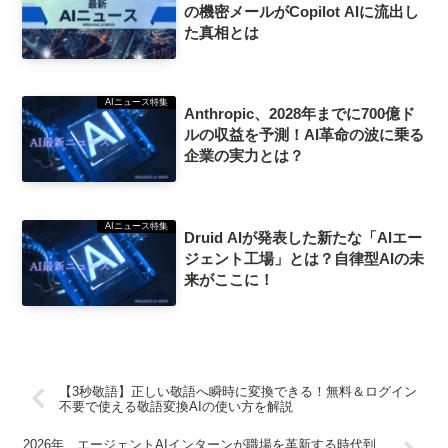
の機密メールがCopilot AIに流出し
た真相とは
AIニュース特集
Anthropic、2028年までに700億ド
ルの収益を予測！AI革命の波に乗る
企業の実力とは？
AIニュース特集
Druid AIが発表した新たな「AIエー
ジェント工場」とは？自律型AIの未
来がここに！
【3秒敬語】正しい敬語へ瞬時に変換できる！無料＆ログイン
不要で使える敬語変換AIの使い方を解説
2026年、エージェントAIインターンが職場を革新する時代到