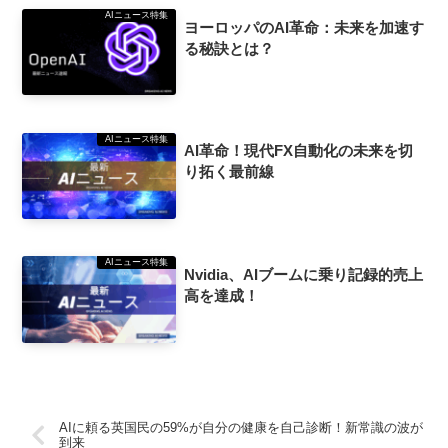
AIニュース特集
ヨーロッパのAI革命：未来を加速す
る秘訣とは？
AIニュース特集
AI革命！現代FX自動化の未来を切
り拓く最前線
AIニュース特集
Nvidia、AIブームに乗り記録的売上
高を達成！
AIに頼る英国民の59%が自分の健康を自己診断！新常識の波が
到来