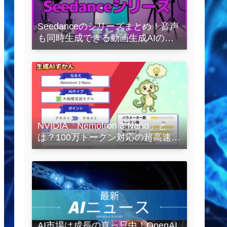
Seedanceのシリーズまとめ！音声
も同時生成できる動画生成AIの全
容を解説
NVIDIA「Nemotron 3 Nano」と
は？100万トークン対応の超高速
LLMを徹底解説
AI市場は成長の真っ只中！OpenAI