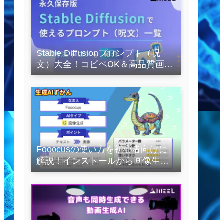
Stable Diffusionプロンプト（呪
文）大全！コピペOK＆高品質画像
を作るコツの完全保存版
Fooocusの使い方を初心者向けに
解説！インストールから画像生成
の実践まで紹介