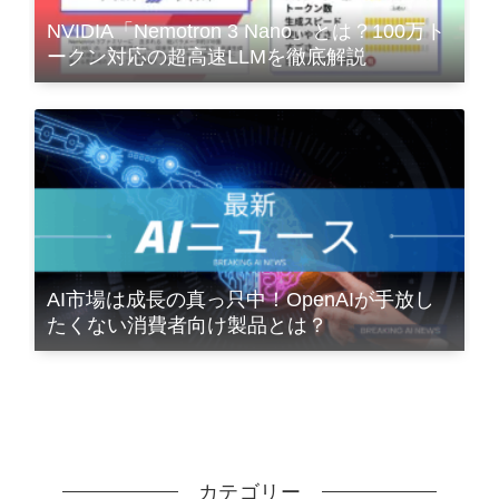
NVIDIA「Nemotron 3 Nano」とは？100万ト
ークン対応の超高速LLMを徹底解説
AI市場は成長の真っ只中！OpenAIが手放し
たくない消費者向け製品とは？
カテゴリー