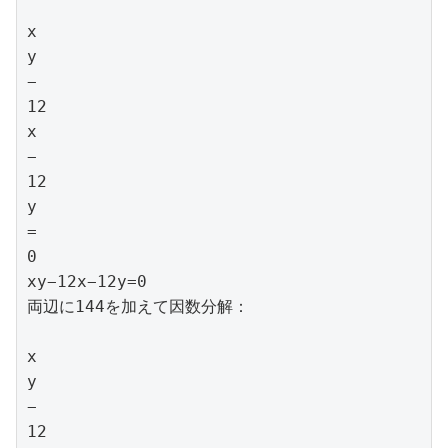
x

y

−

12

x

−

12

y

=

0

xy−12x−12y=0

両辺に144を加えて因数分解：

x

y

−

12
