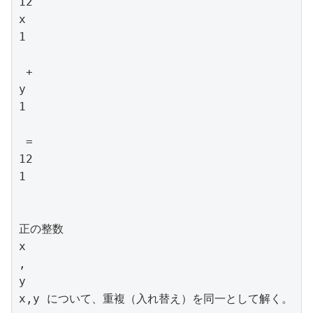
12

x

1

 + 

y

1

 = 

12

1

正の整数 

x

,

y

x,y について、重複（入れ替え）を同一として解く。
