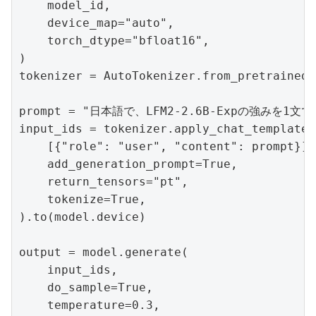
    model_id,

    device_map="auto",

    torch_dtype="bfloat16",

)

tokenizer = AutoTokenizer.from_pretrained(
prompt = "日本語で、LFM2-2.6B-Expの強みを1文
input_ids = tokenizer.apply_chat_template(

    [{"role": "user", "content": prompt}],

    add_generation_prompt=True,

    return_tensors="pt",

    tokenize=True,

).to(model.device)

output = model.generate(

    input_ids,

    do_sample=True,

    temperature=0.3,
