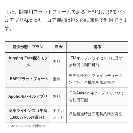
また、開発用プラットフォームであるLEAPおよびモバイ
ルアプリApolloも、コア機能は恒久的に無料で利用できま
す。
提供形態・プラン
料金
備考
Hugging Face配布モデ
LFMオープンライセンスに基づ
無料
ル
き無償で利用可能
モデル検索・ファインチューニ
LEAPプラットフォーム
無料
ング等、全機能を永続提供
iOS/Android向けアプリでいつで
Apolioモバイルアプリ
無料
も利用可能
商用ライセンス（年商
要問い
収益超過時は商用契約料が発生
1,000万ドル超過時）
合わせ
LFM2-2.6B-Expの利用料金