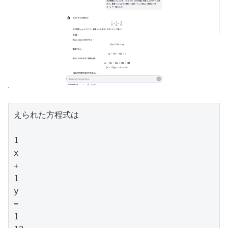
えられた方程式は

1

x

+

1

y

=

1
