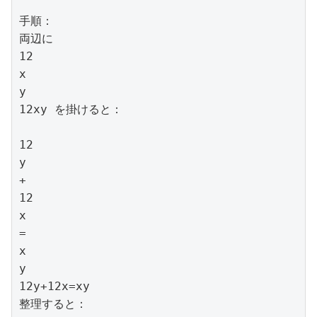
手順：

両辺に 

12

x

y

12xy を掛けると：

12

y

+

12

x

=

x

y

12y+12x=xy

整理すると：
