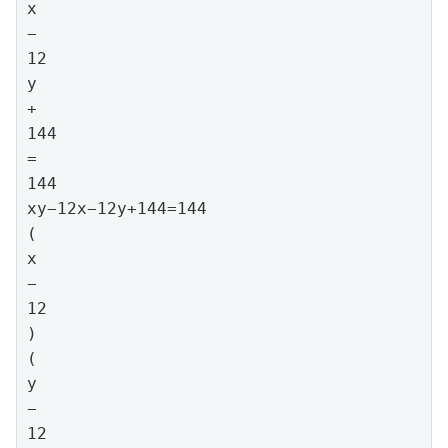
x

−

12

y

+

144

=

144

xy−12x−12y+144=144

(

x

−

12

)

(

y

−

12
