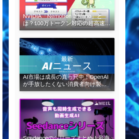
NVIDIA「Nemotron 3 Nano」と
は？100万トークン対応の超高速
LLMを徹底解説
AI市場は成長の真っ只中！OpenAI
が手放したくない消費者向け製品
とは？
Seedanceのシリーズまとめ！音声