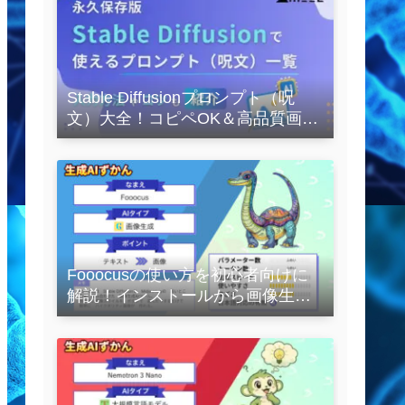
Stable Diffusionプロンプト（呪
文）大全！コピペOK＆高品質画像
を作るコツの完全保存版
Fooocusの使い方を初心者向けに
解説！インストールから画像生成
の実践まで紹介