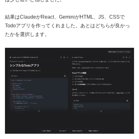
結果はClaudeがReact、GeminiがHTML、JS、CSSで
Todoアプリを作ってくれました。あとはどちらが良かっ
たかを選択します。