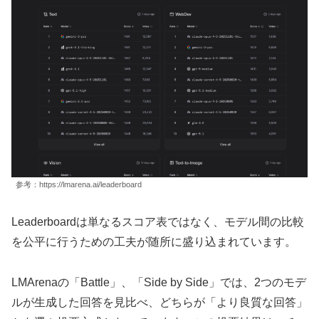
参考：https://lmarena.ai/leaderboard
Leaderboardは単なるスコア表ではなく、モデル間の比較
を公平に行うための工夫が随所に盛り込まれています。
LMArenaの「Battle」、「Side by Side」では、2つのモデ
ルが生成した回答を見比べ、どちらが「より良質な回答」