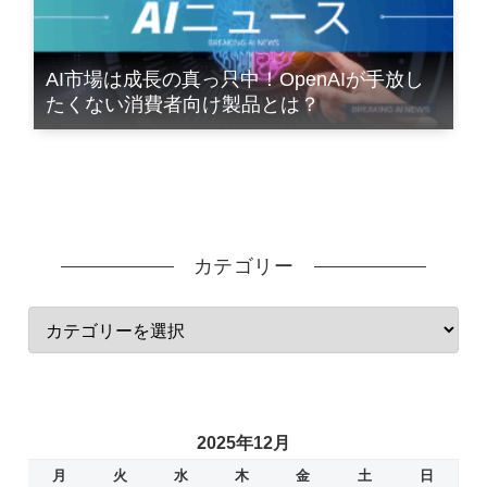
AI市場は成長の真っ只中！OpenAIが手放し
たくない消費者向け製品とは？
カテゴリー
2025年12月
月
火
水
木
金
土
日