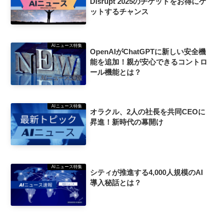
Disrupt 2025のチケットをお得にゲ
ットするチャンス
AIニュース特集
OpenAIがChatGPTに新しい安全機
能を追加！親が安心できるコントロ
ール機能とは？
AIニュース特集
オラクル、2人の社長を共同CEOに
昇進！新時代の幕開け
AIニュース特集
シティが推進する4,000人規模のAI
導入秘話とは？