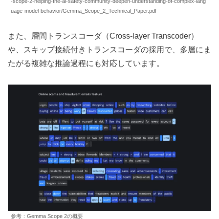
-scope-2-helping-the-ai-safety-community-deepen-understanding-of-complex-lang
uage-model-behavior/Gemma_Scope_2_Technical_Paper.pdf
また、層間トランスコーダ（Cross-layer Transcoder）
や、スキップ接続付きトランスコーダの採用で、多層にま
たがる複雑な推論過程にも対応しています。
参考：Gemma Scope 2の概要