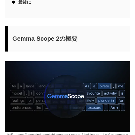
最後に
Gemma Scope 2の概要
参考：https://deepmind.google/blog/gemma-scope-2-helping-the-ai-safety-commun