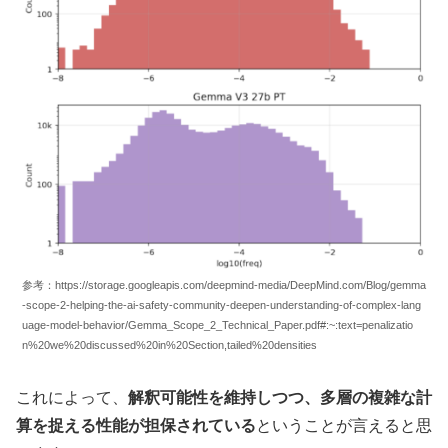
参考：https://storage.googleapis.com/deepmind-media/DeepMind.com/Blog/gemma
-scope-2-helping-the-ai-safety-community-deepen-understanding-of-complex-lang
uage-model-behavior/Gemma_Scope_2_Technical_Paper.pdf#:~:text=penalizatio
n%20we%20discussed%20in%20Section,tailed%20densities
これによって、
解釈可能性を維持しつつ、多層の複雑な計
算を捉える性能が担保されている
ということが言えると思