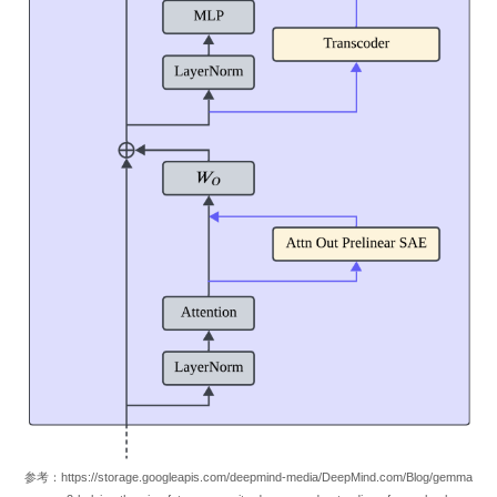
参考：https://storage.googleapis.com/deepmind-media/DeepMind.com/Blog/gemma