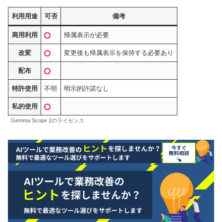
利用用途
可否
備考
商用利用
帰属表示が必要
改変
変更後も帰属表示を保持する必要あり
配布
特許使用
不明
明示的許諾なし
私的使用
Gemma Scope 2のライセンス